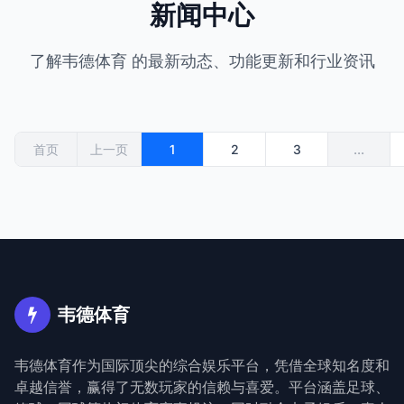
新闻中心
了解韦德体育 的最新动态、功能更新和行业资讯
首页
上一页
1
2
3
...
韦德体育
韦德体育作为国际顶尖的综合娱乐平台，凭借全球知名度和
卓越信誉，赢得了无数玩家的信赖与喜爱。平台涵盖足球、