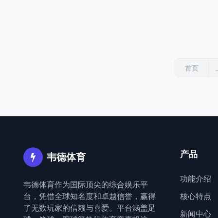
首页
产品
韦德体育
功能介绍
韦德体育作为国际顶尖的综合娱乐平
台，凭借全球知名度和卓越信誉，赢得
核心特点
了无数玩家的信赖与喜爱。平台涵盖足
新闻中心