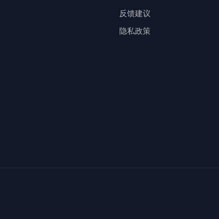
反馈建议
隐私政策