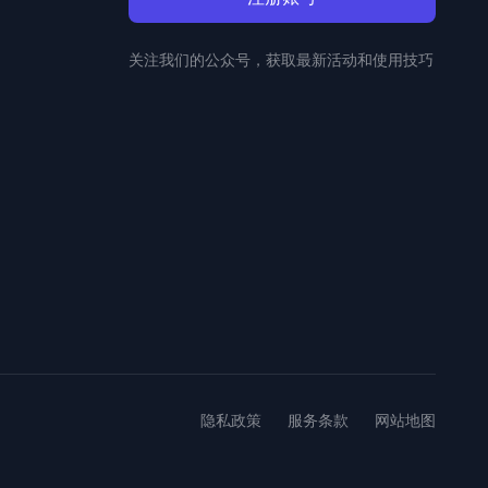
关注我们的公众号，获取最新活动和使用技巧
隐私政策
服务条款
网站地图