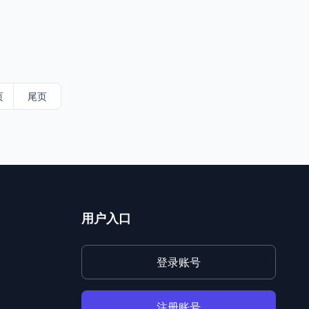
页
尾页
用户入口
登录账号
注册账号