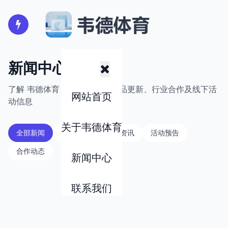
新闻中心
了解 韦德体育 的最新动态、产品更新、行业合作及线下活
网站首页
动信息
关于韦德体育
全部新闻
产品更新
行业资讯
活动预告
合作动态
新闻中心
联系我们