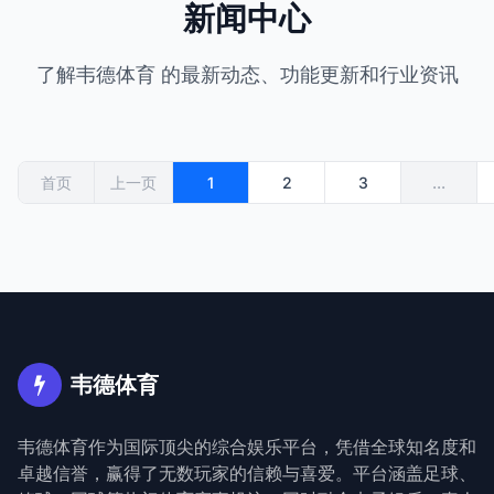
新闻中心
了解韦德体育 的最新动态、功能更新和行业资讯
首页
上一页
1
2
3
...
韦德体育
韦德体育作为国际顶尖的综合娱乐平台，凭借全球知名度和
卓越信誉，赢得了无数玩家的信赖与喜爱。平台涵盖足球、