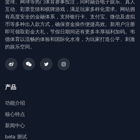
篮球、网球等热门体育赛事投注，同时融合电子娱乐、真人
互动、彩票竞猜和棋牌游戏，满足玩家多样化需求。网站拥
有高度安全的金融体系，支持银行卡、支付宝、微信及虚拟
币等多种出入款方式，确保资金操作便捷高效。新用户注册
即可领取彩金大礼，节假日期间还有更多丰厚福利加码。韦
德体育以流畅的体验和国际化水准，为玩家打造公平、刺激
的娱乐空间。
产品
功能介绍
核心特点
新闻中心
beta 测试