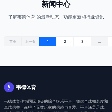
新闻中心
了解韦德体育 的最新动态、功能更新和行业资讯
首页
上一页
1
2
3
...
韦德体育
韦德体育作为国际顶尖的综合娱乐平台，凭借全球知名度和
卓越信誉，赢得了无数玩家的信赖与喜爱。平台涵盖足球、