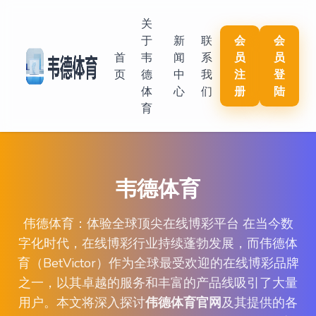
关
于
新
联
会
会
首
韦
闻
系
员
员
页
德
中
我
注
登
体
心
们
册
陆
育
韦德体育
伟德体育：体验全球顶尖在线博彩平台 在当今数
字化时代，在线博彩行业持续蓬勃发展，而伟德体
育（BetVictor）作为全球最受欢迎的在线博彩品牌
之一，以其卓越的服务和丰富的产品线吸引了大量
用户。本文将深入探讨
伟德体育官网
及其提供的各