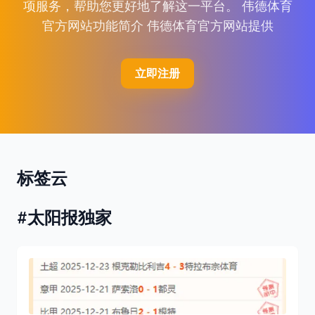
项服务，帮助您更好地了解这一平台。 伟德体育
官方网站功能简介 伟德体育官方网站提供
立即注册
标签云
#太阳报独家