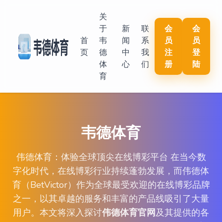
关
于
新
联
会
会
首
韦
闻
系
员
员
页
德
中
我
注
登
体
心
们
册
陆
育
韦德体育
伟德体育：体验全球顶尖在线博彩平台 在当今数
字化时代，在线博彩行业持续蓬勃发展，而伟德体
育（BetVictor）作为全球最受欢迎的在线博彩品牌
之一，以其卓越的服务和丰富的产品线吸引了大量
用户。本文将深入探讨
伟德体育官网
及其提供的各