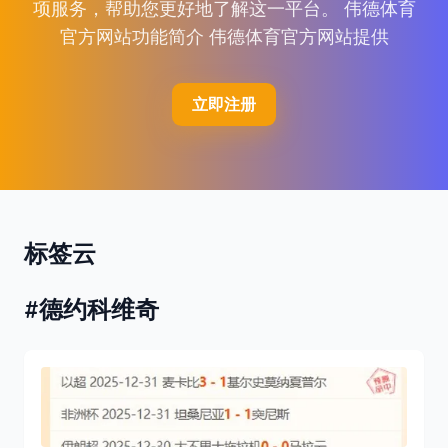
项服务，帮助您更好地了解这一平台。 伟德体育
官方网站功能简介 伟德体育官方网站提供
立即注册
标签云
#德约科维奇