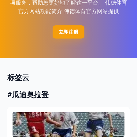
项服务，帮助您更好地了解这一平台。 伟德体育
官方网站功能简介 伟德体育官方网站提供
立即注册
标签云
#瓜迪奥拉登