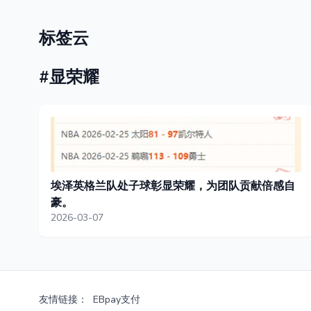
标签云
#显荣耀
埃泽英格兰队处子球彰显荣耀，为团队贡献倍感自
豪。
2026-03-07
友情链接：
EBpay支付