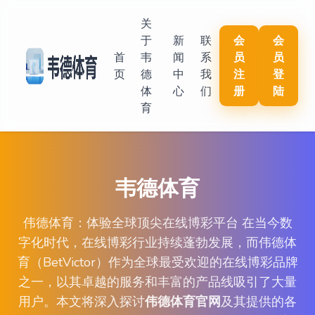
关
于
新
联
会
会
首
韦
闻
系
员
员
页
德
中
我
注
登
体
心
们
册
陆
育
韦德体育
伟德体育：体验全球顶尖在线博彩平台 在当今数
字化时代，在线博彩行业持续蓬勃发展，而伟德体
育（BetVictor）作为全球最受欢迎的在线博彩品牌
之一，以其卓越的服务和丰富的产品线吸引了大量
用户。本文将深入探讨
伟德体育官网
及其提供的各