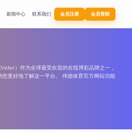
育
新闻中心
联系我们
会员注册
会员登陆
ictor）作为全球最受欢迎的在线博彩品牌之一，
助您更好地了解这一平台。 伟德体育官方网站功能