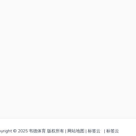
yright © 2025
韦德体育
版权所有 |
网站地图
|
标签云
|
标签云