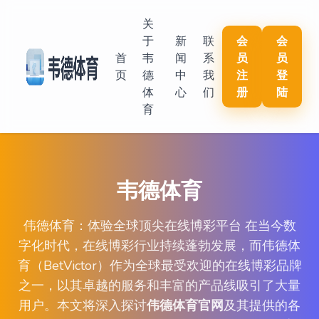
关
于
新
联
会
会
首
韦
闻
系
员
员
页
德
中
我
注
登
体
心
们
册
陆
育
韦德体育
伟德体育：体验全球顶尖在线博彩平台 在当今数
字化时代，在线博彩行业持续蓬勃发展，而伟德体
育（BetVictor）作为全球最受欢迎的在线博彩品牌
之一，以其卓越的服务和丰富的产品线吸引了大量
用户。本文将深入探讨
伟德体育官网
及其提供的各