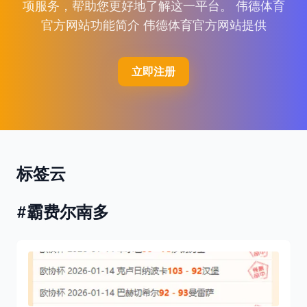
项服务，帮助您更好地了解这一平台。 伟德体育
官方网站功能简介 伟德体育官方网站提供
立即注册
标签云
#霸费尔南多