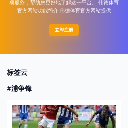
项服务，帮助您更好地了解这一平台。 伟德体育
官方网站功能简介 伟德体育官方网站提供
立即注册
标签云
#浦争锋