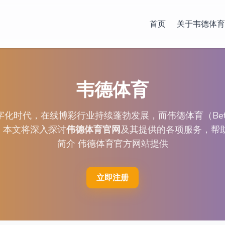
首页
关于韦德体
韦德体育
化时代，在线博彩行业持续蓬勃发展，而伟德体育（BetV
。本文将深入探讨
伟德体育官网
及其提供的各项服务，帮
简介 伟德体育官方网站提供
立即注册