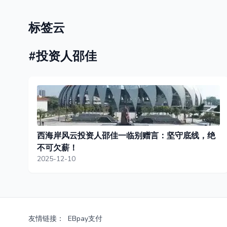
标签云
#投资人邵佳
西海岸风云投资人邵佳一临别赠言：坚守底线，绝
不可欠薪！
2025-12-10
友情链接：
EBpay支付