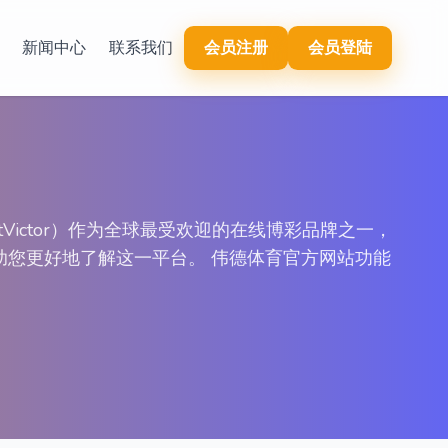
育
新闻中心
联系我们
会员注册
会员登陆
ictor）作为全球最受欢迎的在线博彩品牌之一，
助您更好地了解这一平台。 伟德体育官方网站功能