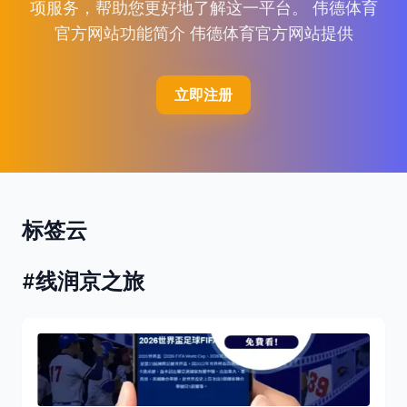
项服务，帮助您更好地了解这一平台。 伟德体育
官方网站功能简介 伟德体育官方网站提供
立即注册
标签云
#线润京之旅