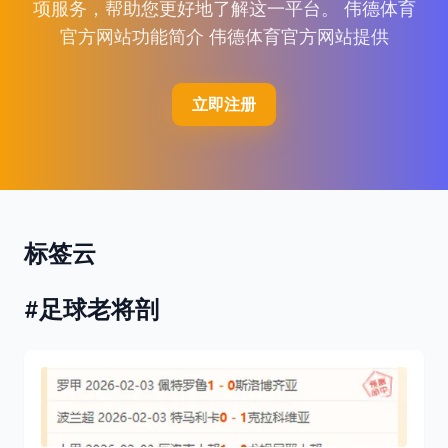
项服务，帮助您更好地了解这一平台。 伟德体育
官方网站功能简介 伟德体育官方网站提供
立即注册
标签云
#足球老将剖