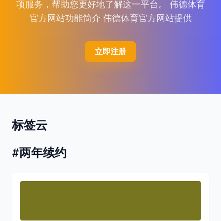
项服务，帮助您更好地了解这一平台。 伟德体育
官方网站功能简介 伟德体育官方网站提供
立即注册
标签云
#两年续约