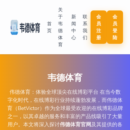
关
于
新
联
会
会
首
韦
闻
系
员
员
页
德
中
我
注
登
体
心
们
册
陆
育
韦德体育
伟德体育：体验全球顶尖在线博彩平台 在当今数
字化时代，在线博彩行业持续蓬勃发展，而伟德体
育（BetVictor）作为全球最受欢迎的在线博彩品牌
之一，以其卓越的服务和丰富的产品线吸引了大量
用户。本文将深入探讨
伟德体育官网
及其提供的各