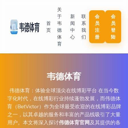
关
于
新
联
会
会
首
韦
闻
系
员
员
页
德
中
我
注
登
体
心
们
册
陆
育
韦德体育
伟德体育：体验全球顶尖在线博彩平台 在当今数
字化时代，在线博彩行业持续蓬勃发展，而伟德体
育（BetVictor）作为全球最受欢迎的在线博彩品牌
之一，以其卓越的服务和丰富的产品线吸引了大量
用户。本文将深入探讨
伟德体育官网
及其提供的各