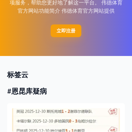
项服务，帮助您更好地了解这一平台。 伟德体育
官方网站功能简介 伟德体育官方网站提供
立即注册
标签云
#恩昆库疑病