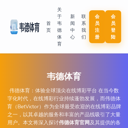
关
于
新
联
会
会
首
韦
闻
系
员
员
页
德
中
我
注
登
体
心
们
册
陆
育
韦德体育
伟德体育：体验全球顶尖在线博彩平台 在当今数
字化时代，在线博彩行业持续蓬勃发展，而伟德体
育（BetVictor）作为全球最受欢迎的在线博彩品牌
之一，以其卓越的服务和丰富的产品线吸引了大量
用户。本文将深入探讨
伟德体育官网
及其提供的各