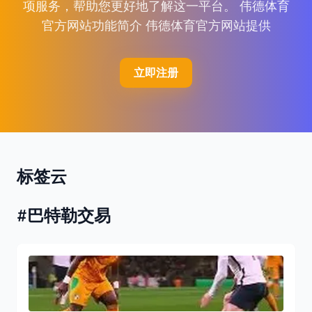
项服务，帮助您更好地了解这一平台。 伟德体育
官方网站功能简介 伟德体育官方网站提供
立即注册
标签云
#巴特勒交易