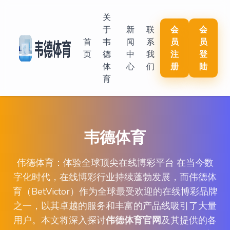
关
于
新
联
会
会
首
韦
闻
系
员
员
页
德
中
我
注
登
体
心
们
册
陆
育
韦德体育
伟德体育：体验全球顶尖在线博彩平台 在当今数
字化时代，在线博彩行业持续蓬勃发展，而伟德体
育（BetVictor）作为全球最受欢迎的在线博彩品牌
之一，以其卓越的服务和丰富的产品线吸引了大量
用户。本文将深入探讨
伟德体育官网
及其提供的各