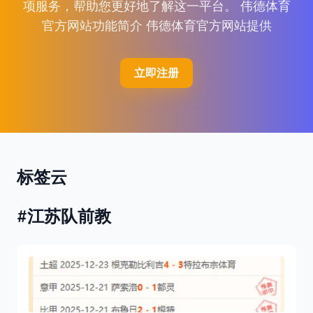
项服务，帮助您更好地了解这一平台。 伟德体育
官方网站功能简介 伟德体育官方网站提供
立即注册
标签云
#江苏队前教