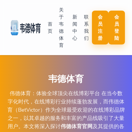
关
于
新
联
会
会
首
韦
闻
系
员
员
页
德
中
我
注
登
体
心
们
册
陆
育
韦德体育
伟德体育：体验全球顶尖在线博彩平台 在当今数
字化时代，在线博彩行业持续蓬勃发展，而伟德体
育（BetVictor）作为全球最受欢迎的在线博彩品牌
之一，以其卓越的服务和丰富的产品线吸引了大量
用户。本文将深入探讨
伟德体育官网
及其提供的各