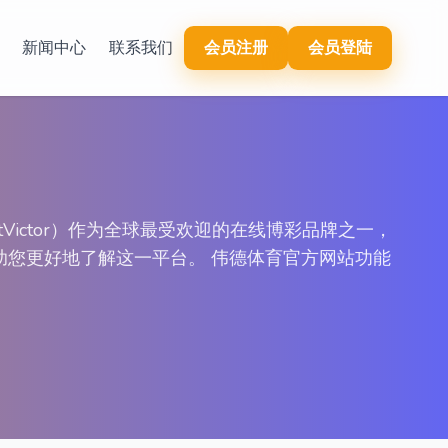
育
新闻中心
联系我们
会员注册
会员登陆
ictor）作为全球最受欢迎的在线博彩品牌之一，
助您更好地了解这一平台。 伟德体育官方网站功能