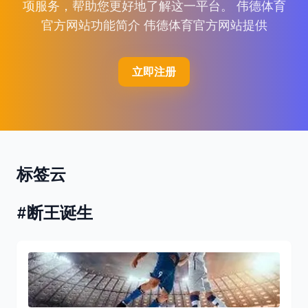
项服务，帮助您更好地了解这一平台。 伟德体育
官方网站功能简介 伟德体育官方网站提供
立即注册
标签云
#断王诞生