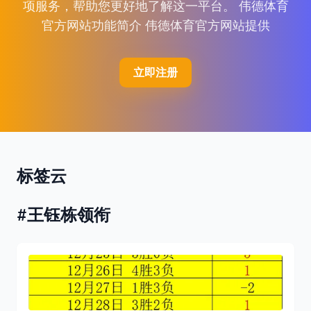
项服务，帮助您更好地了解这一平台。 伟德体育
官方网站功能简介 伟德体育官方网站提供
立即注册
标签云
#王钰栋领衔