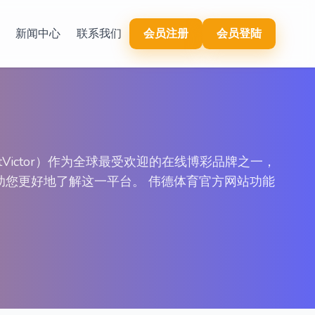
育
新闻中心
联系我们
会员注册
会员登陆
ictor）作为全球最受欢迎的在线博彩品牌之一，
助您更好地了解这一平台。 伟德体育官方网站功能