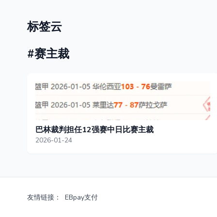
标签云
#赛主裁
巴林裁判担任12强赛中日比赛主裁
2026-01-24
友情链接：
EBpay支付