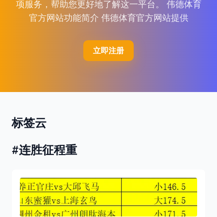
项服务，帮助您更好地了解这一平台。 伟德体育
官方网站功能简介 伟德体育官方网站提供
立即注册
标签云
#连胜征程重