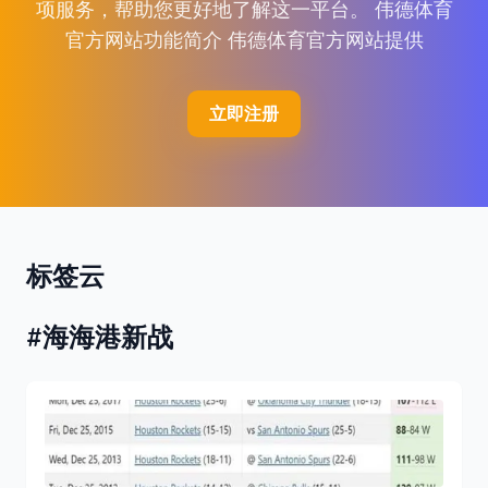
项服务，帮助您更好地了解这一平台。 伟德体育
官方网站功能简介 伟德体育官方网站提供
立即注册
标签云
#海海港新战