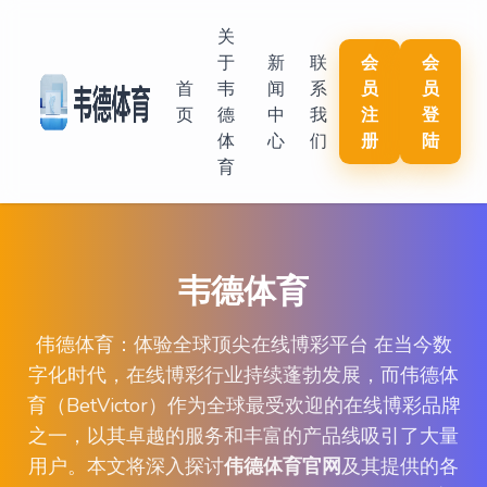
关
于
新
联
会
会
首
韦
闻
系
员
员
页
德
中
我
注
登
体
心
们
册
陆
育
韦德体育
伟德体育：体验全球顶尖在线博彩平台 在当今数
字化时代，在线博彩行业持续蓬勃发展，而伟德体
育（BetVictor）作为全球最受欢迎的在线博彩品牌
之一，以其卓越的服务和丰富的产品线吸引了大量
用户。本文将深入探讨
伟德体育官网
及其提供的各