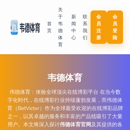
关
于
新
联
会
会
首
韦
闻
系
员
员
页
德
中
我
注
登
体
心
们
册
陆
育
韦德体育
伟德体育：体验全球顶尖在线博彩平台 在当今数
字化时代，在线博彩行业持续蓬勃发展，而伟德体
育（BetVictor）作为全球最受欢迎的在线博彩品牌
之一，以其卓越的服务和丰富的产品线吸引了大量
用户。本文将深入探讨
伟德体育官网
及其提供的各