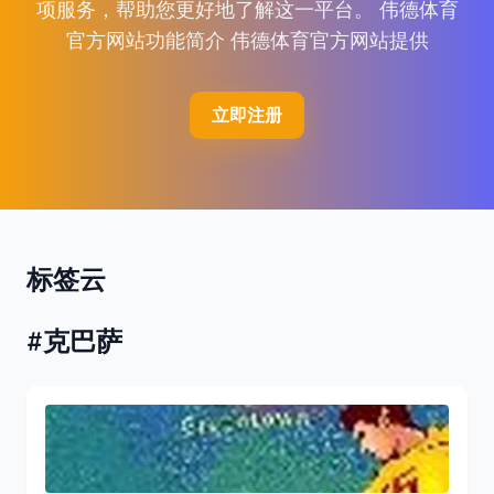
项服务，帮助您更好地了解这一平台。 伟德体育
官方网站功能简介 伟德体育官方网站提供
立即注册
标签云
#克巴萨