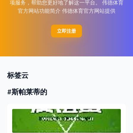
项服务，帮助您更好地了解这一平台。 伟德体育
官方网站功能简介 伟德体育官方网站提供
立即注册
标签云
#斯帕莱蒂的