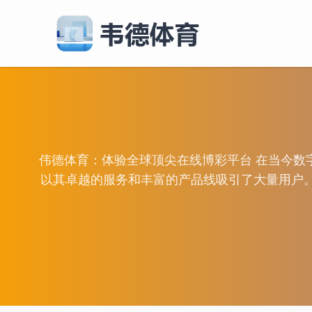
伟德体育：体验全球顶尖在线博彩平台 在当今数字
以其卓越的服务和丰富的产品线吸引了大量用户