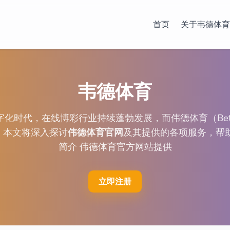
首页
关于韦德体
韦德体育
化时代，在线博彩行业持续蓬勃发展，而伟德体育（BetV
。本文将深入探讨
伟德体育官网
及其提供的各项服务，帮
简介 伟德体育官方网站提供
立即注册