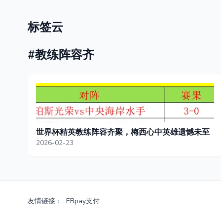
标签云
#教练阵容齐
世界杯精英教练阵容齐聚，梅西心中英雄遗憾未至
2026-02-23
友情链接：
EBpay支付