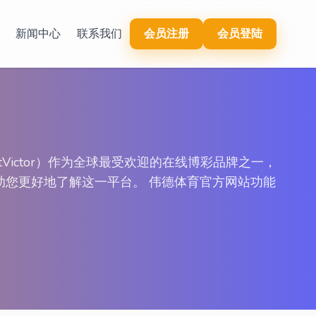
育
新闻中心
联系我们
会员注册
会员登陆
ictor）作为全球最受欢迎的在线博彩品牌之一，
助您更好地了解这一平台。 伟德体育官方网站功能