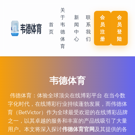
关
于
新
联
会
会
首
韦
闻
系
员
员
页
德
中
我
注
登
体
心
们
册
陆
育
韦德体育
伟德体育：体验全球顶尖在线博彩平台 在当今数
字化时代，在线博彩行业持续蓬勃发展，而伟德体
育（BetVictor）作为全球最受欢迎的在线博彩品牌
之一，以其卓越的服务和丰富的产品线吸引了大量
用户。本文将深入探讨
伟德体育官网
及其提供的各