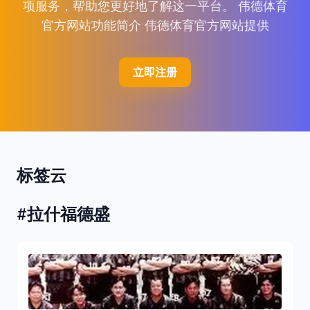
项服务，帮助您更好地了解这一平台。 伟德体育
官方网站功能简介 伟德体育官方网站提供
立即注册
标签云
#拉什福德盛