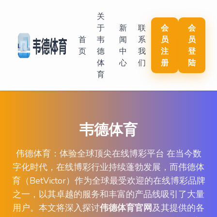
关
于
新
联
会
会
首
韦
闻
系
员
员
页
德
中
我
注
登
体
心
们
册
陆
育
韦德体育
伟德体育：体验全球顶尖在线博彩平台 在当今数
字化时代，在线博彩行业持续蓬勃发展，而伟德体
育（BetVictor）作为全球最受欢迎的在线博彩品牌
之一，以其卓越的服务和丰富的产品线吸引了大量
用户。本文将深入探讨
伟德体育官网
及其提供的各