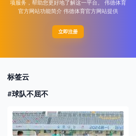
项服务，帮助您更好地了解这一平台。 伟德体育
官方网站功能简介 伟德体育官方网站提供
立即注册
标签云
#球队不屈不