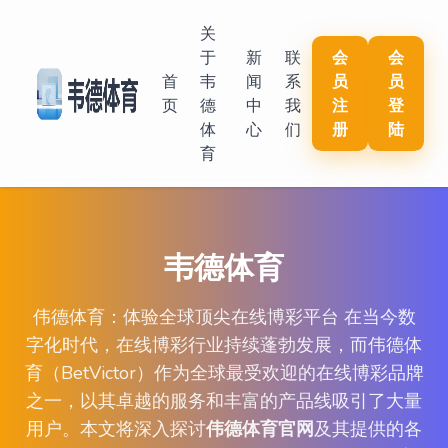
关
于
新
联
会
会
首
韦
闻
系
员
员
页
德
中
我
注
登
体
心
们
册
陆
育
韦德体育
伟德体育：体验全球顶尖在线博彩平台 在当今数
字化时代，在线博彩行业持续蓬勃发展，而伟德体
育（BetVictor）作为全球最受欢迎的在线博彩品牌
之一，以其卓越的服务和丰富的产品线吸引了大量
用户。本文将深入探讨
伟德体育官网
及其提供的各