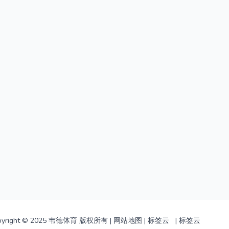
yright © 2025
韦德体育
版权所有 |
网站地图
|
标签云
|
标签云