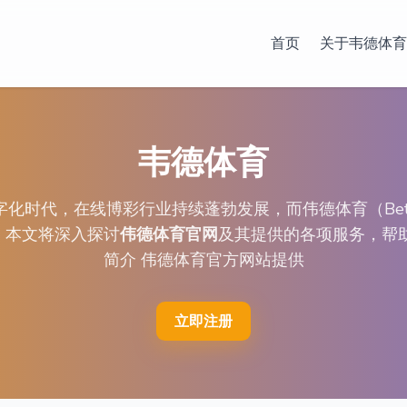
首页
关于韦德体
韦德体育
化时代，在线博彩行业持续蓬勃发展，而伟德体育（BetV
。本文将深入探讨
伟德体育官网
及其提供的各项服务，帮
简介 伟德体育官方网站提供
立即注册