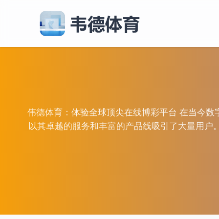
伟德体育：体验全球顶尖在线博彩平台 在当今数字
以其卓越的服务和丰富的产品线吸引了大量用户