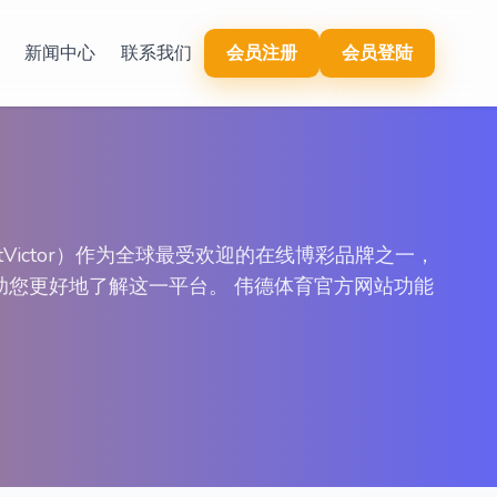
育
新闻中心
联系我们
会员注册
会员登陆
ictor）作为全球最受欢迎的在线博彩品牌之一，
助您更好地了解这一平台。 伟德体育官方网站功能