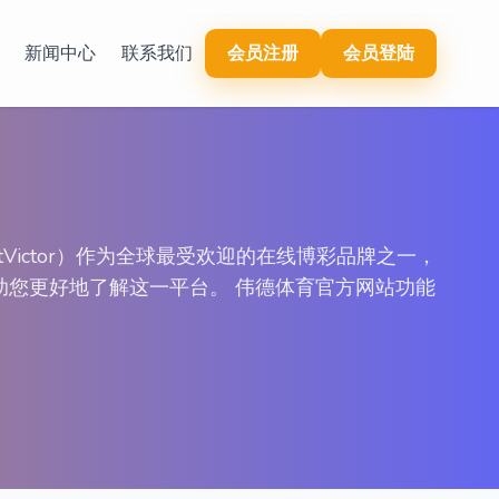
育
新闻中心
联系我们
会员注册
会员登陆
ictor）作为全球最受欢迎的在线博彩品牌之一，
助您更好地了解这一平台。 伟德体育官方网站功能