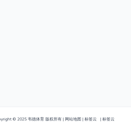
yright © 2025
韦德体育
版权所有 |
网站地图
|
标签云
|
标签云