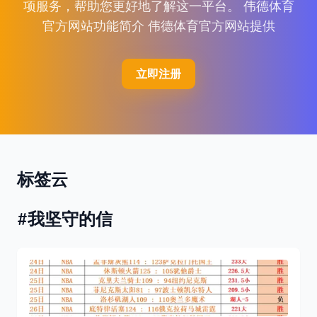
项服务，帮助您更好地了解这一平台。 伟德体育
官方网站功能简介 伟德体育官方网站提供
立即注册
标签云
#我坚守的信