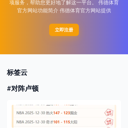
项服务，帮助您更好地了解这一平台。 伟德体育
官方网站功能简介 伟德体育官方网站提供
立即注册
标签云
#对阵卢顿