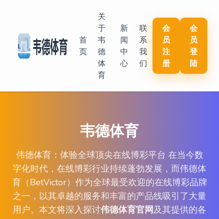
关
于
新
联
会
会
首
韦
闻
系
员
员
页
德
中
我
注
登
体
心
们
册
陆
育
韦德体育
伟德体育：体验全球顶尖在线博彩平台 在当今数
字化时代，在线博彩行业持续蓬勃发展，而伟德体
育（BetVictor）作为全球最受欢迎的在线博彩品牌
之一，以其卓越的服务和丰富的产品线吸引了大量
用户。本文将深入探讨
伟德体育官网
及其提供的各