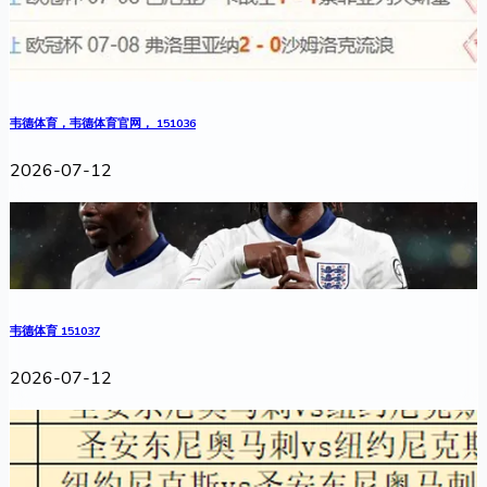
韦德体育，韦德体育官网， 151036
2026-07-12
韦德体育 151037
2026-07-12