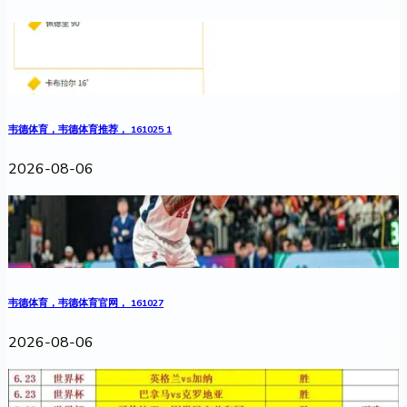
韦德体育，韦德体育推荐， 161025 1
2026-08-06
韦德体育，韦德体育官网， 161027
2026-08-06