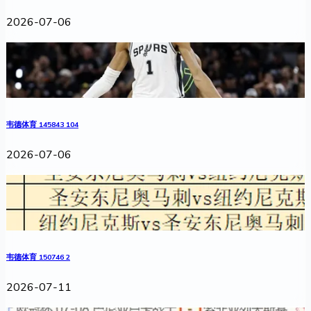
2026-07-06
韦德体育 145843 104
2026-07-06
韦德体育 150746 2
2026-07-11