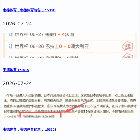
韦德体育，韦德体育装备， 153015
2026-07-24
韦德体育 153015
2026-07-24
韦德体育，韦德体育优惠， 153203