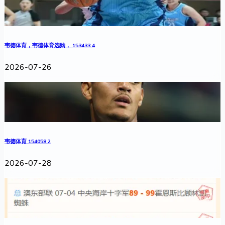
韦德体育，韦德体育选购， 153433 4
2026-07-26
韦德体育 154058 2
2026-07-28