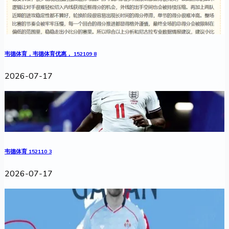
韦德体育，韦德体育优惠， 152109 8
2026-07-17
韦德体育 152110 3
2026-07-17