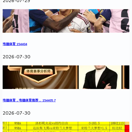
2026-07-29
韦德体育 154404
2026-07-30
韦德体育，韦德体育推荐， 154405 7
2026-07-30