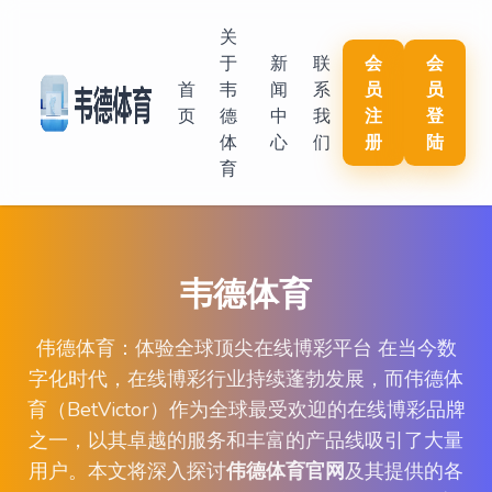
关
于
新
联
会
会
首
韦
闻
系
员
员
页
德
中
我
注
登
体
心
们
册
陆
育
韦德体育
伟德体育：体验全球顶尖在线博彩平台 在当今数
字化时代，在线博彩行业持续蓬勃发展，而伟德体
育（BetVictor）作为全球最受欢迎的在线博彩品牌
之一，以其卓越的服务和丰富的产品线吸引了大量
用户。本文将深入探讨
伟德体育官网
及其提供的各