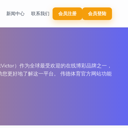
育
新闻中心
联系我们
会员注册
会员登陆
ictor）作为全球最受欢迎的在线博彩品牌之一，
助您更好地了解这一平台。 伟德体育官方网站功能