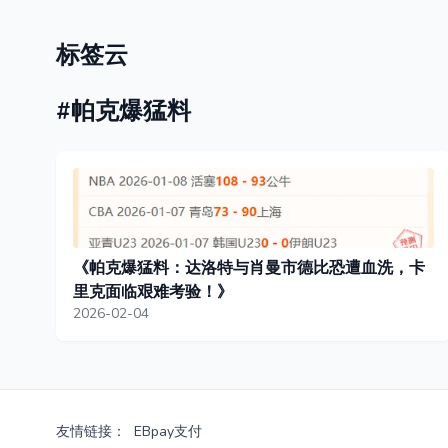
标签云
#帕克爆猛料
《帕克爆猛料：达洛特与肖曼市德比恐遭血洗，卡
里克面临艰难考验！》
2026-02-04
友情链接：
EBpay支付