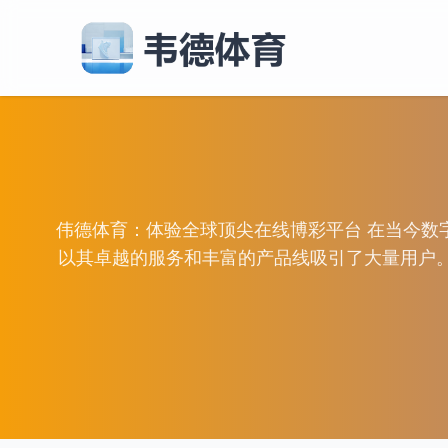
伟德体育：体验全球顶尖在线博彩平台 在当今数字
以其卓越的服务和丰富的产品线吸引了大量用户