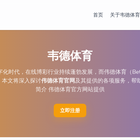
首页
关于韦德体
韦德体育
化时代，在线博彩行业持续蓬勃发展，而伟德体育（BetV
。本文将深入探讨
伟德体育官网
及其提供的各项服务，帮
简介 伟德体育官方网站提供
立即注册