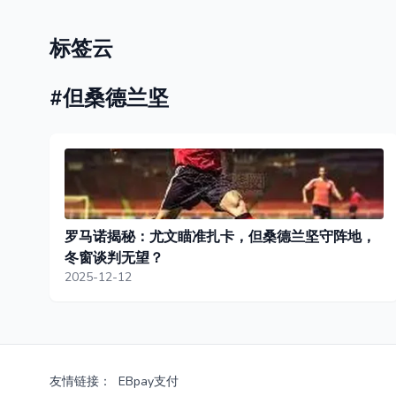
标签云
#但桑德兰坚
罗马诺揭秘：尤文瞄准扎卡，但桑德兰坚守阵地，
冬窗谈判无望？
2025-12-12
友情链接：
EBpay支付