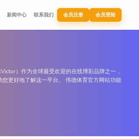
育
新闻中心
联系我们
会员注册
会员登陆
ictor）作为全球最受欢迎的在线博彩品牌之一，
助您更好地了解这一平台。 伟德体育官方网站功能