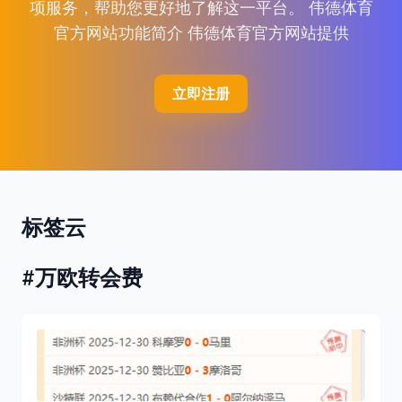
项服务，帮助您更好地了解这一平台。 伟德体育
官方网站功能简介 伟德体育官方网站提供
立即注册
标签云
#万欧转会费