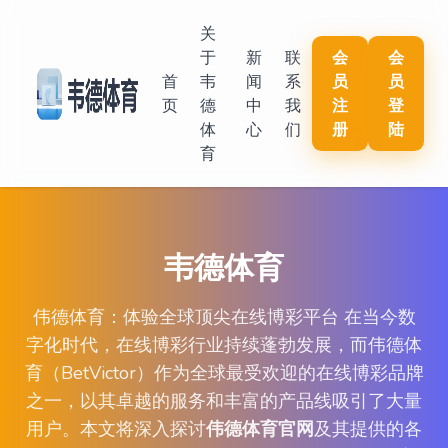
关
于
新
联
会
会
首
韦
闻
系
员
员
页
德
中
我
注
登
体
心
们
册
陆
育
韦德体育
伟德体育：体验全球顶尖在线博彩平台 在当今数
字化时代，在线博彩行业持续蓬勃发展，而伟德体
育（BetVictor）作为全球最受欢迎的在线博彩品牌
之一，以其卓越的服务和丰富的产品线吸引了大量
用户。本文将深入探讨
伟德体育官网
及其提供的各