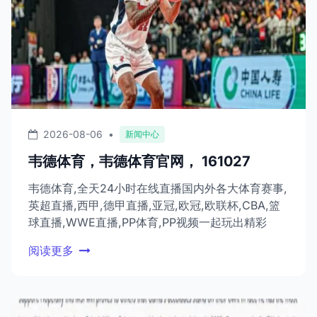
2026-08-06
•
新闻中心
韦德体育，韦德体育官网， 161027
韦德体育,全天24小时在线直播国内外各大体育赛事,
英超直播,西甲,德甲直播,亚冠,欧冠,欧联杯,CBA,篮
球直播,WWE直播,PP体育,PP视频一起玩出精彩
阅读更多