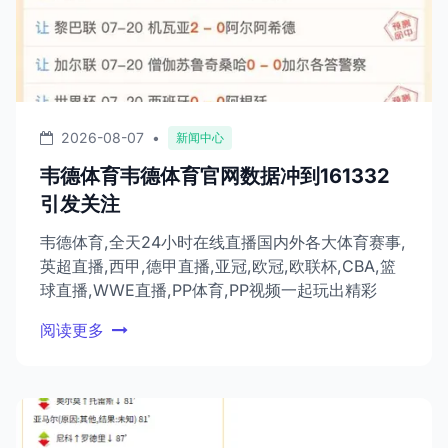
2026-08-07
•
新闻中心
韦德体育韦德体育官网数据冲到161332
引发关注
韦德体育,全天24小时在线直播国内外各大体育赛事,
英超直播,西甲,德甲直播,亚冠,欧冠,欧联杯,CBA,篮
球直播,WWE直播,PP体育,PP视频一起玩出精彩
阅读更多