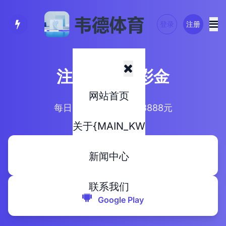
登录
注册
注册首存送彩金
网站首页
每日8波红包雨，最高8888元
关于{MAIN_KW
下载
新闻中心
App Store
联系我们
下载
Google Play