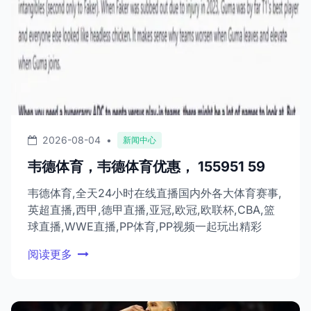
2026-08-04
•
新闻中心
韦德体育，韦德体育优惠， 155951 59
韦德体育,全天24小时在线直播国内外各大体育赛事,
英超直播,西甲,德甲直播,亚冠,欧冠,欧联杯,CBA,篮
球直播,WWE直播,PP体育,PP视频一起玩出精彩
阅读更多