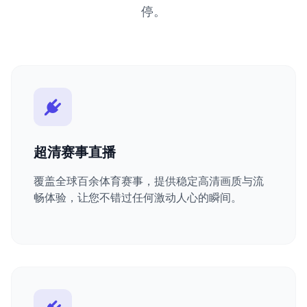
停。
超清赛事直播
覆盖全球百余体育赛事，提供稳定高清画质与流
畅体验，让您不错过任何激动人心的瞬间。