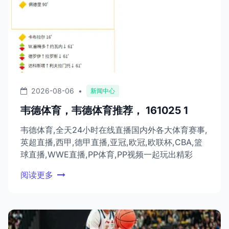
2026-08-06
•
新闻中心
韦德体育，韦德体育推荐， 161025 1
韦德体育,全天24小时在线直播国内外各大体育赛事,
英超直播,西甲,德甲直播,亚冠,欧冠,欧联杯,CBA,篮
球直播,WWE直播,PP体育,PP视频一起玩出精彩
阅读更多