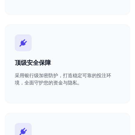
顶级安全保障
采用银行级加密防护，打造稳定可靠的投注环
境，全面守护您的资金与隐私。